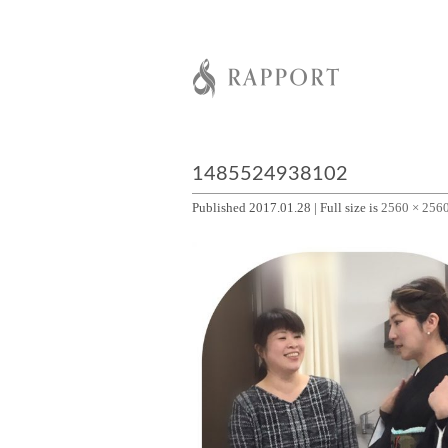
1485524938102
Published
2017.01.28
|
Full size is
2560 × 256