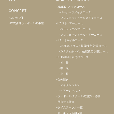
TOP
MAKE UP SCHOOL
MAKE | メイクコース
CONCEPT
ベーシックメイクコース
コンセプト
プロフェッショナルメイクコース
株式会社ラ・ポールの事業
HAIR | ヘアーコース
ベーシックヘアーコース
プロフェッショナルヘアーコース
NAIL | ネイルコース
JNECネイリスト技能検定 対策コース
JNAジェルネイル技能検定 対策コース
KITSUKE | 着付けコース
初 級
中 級
上 級
自分磨き
メイクレッスン
ヘアーレッスン
ラ・ポール スクールの魅力・特徴
目指せる仕事
タイムテーブル一覧
カリキュラム料金表