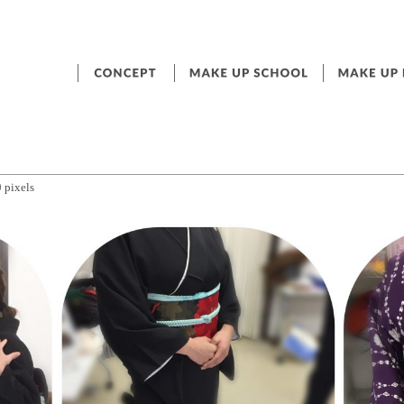
0
pixels