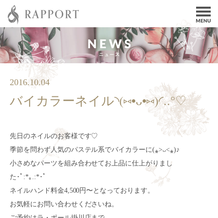
2016.10.04
バイカラーネイル◝(⑅•ᴗ•⑅)◜..°♡
先日のネイルのお客様です♡
季節を問わず人気のパステル系でバイカラーに(⁎˃ᴗ˂⁎)♪
小さめなパーツを組み合わせてお上品に仕上がりまし
た･ﾟ:*｡.:*･ﾟ
ネイルハンド料金4,500円〜となっております。
お気軽にお問い合わせくださいね。
ご予約はラ・ポール掛川店まで