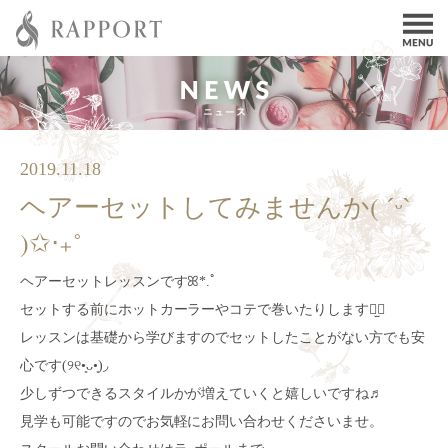
2019.11.18
ヘアーセットしてみませんか( ˊᵕˋ
)✩‧₊˚
ヘアーセットレッスンですꕤ*.ﾟ
セットする前にホットカーラーやコテで巻いたりします⠒̫⃝
レッスンは基礎から学びますのでセットしたことがない方でも安
心です(୨୧•͈ᴗ•͈)◞
少しずつできるスタイルかが増えていくと嬉しいですね♬
見学も可能ですのでお気軽にお問い合わせくださいませ。