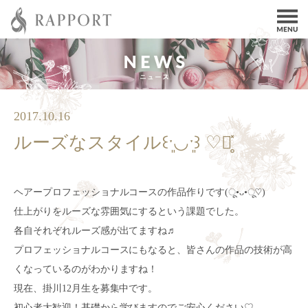
2017.10.16
ルーズなスタイル꒰ˑ͈◡ˑ͈꒱ ♡ೄ̥̽
ヘアープロフェッショナルコースの作品作りです(ू•ᴗ•ू♡)
仕上がりをルーズな雰囲気にするという課題でした。
各自それぞれルーズ感が出てますね♬
プロフェッショナルコースにもなると、皆さんの作品の技術が高
くなっているのがわかりますね！
現在、掛川12月生を募集中です。
初心者大歓迎！基礎から学びますのでご安心ください♡